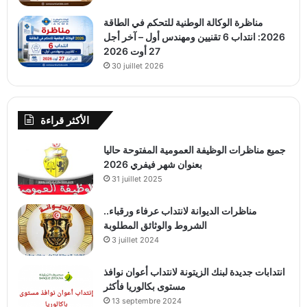
مناظرة الوكالة الوطنية للتحكم في الطاقة
2026: انتداب 6 تقنيين ومهندس أول – آخر أجل
27 أوت 2026
30 juillet 2026
الأكثر قراءة
جميع مناظرات الوظيفة العمومية المفتوحة حاليا
بعنوان شهر فيفري 2026
31 juillet 2025
مناظرات الديوانة لانتداب عرفاء ورقباء..
الشروط والوثائق المطلوبة
3 juillet 2024
انتدابات جديدة لبنك الزيتونة لانتداب أعوان نوافذ
مستوى بكالوريا فأكثر
13 septembre 2024