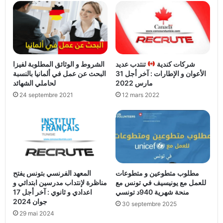
شركات كندية
تنتدب عديد
الشروط و الوثائق المطلوبة لفيزا
الأعوان و الإطارات : آخر أجل 31
البحث عن عمل في ألمانيا بالنسبة
مارس 2022
لحاملي الشهائد
24 septembre 2021
12 mars 2022
مطلوب متطوعين و متطوعات
المعهد الفرنسي بتونس يفتح
للعمل مع يونيسيف في تونس مع
مناظرة لإنتداب مدرسين ابتدائي و
منحة شهرية 940د تونسي
اعدادي و ثانوي : آخر أجل 17
جوان 2024
30 septembre 2025
29 mai 2024