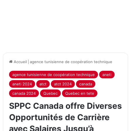
Accueil
|
agence tunisienne de coopération technique
agence tunisienne de coopération technique
aneti
aneti 2024
atct
atct 2024
canada
canada 2024
Quebec
Quebec en tete
SPPC Canada offre Diverses
Opportunités de Carrière
avec Salaires Jusqu’à