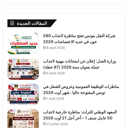
المقالات الجديدة
شركة النقل بتونس تفتح مناظرة لانتداب 580
عون في عديد الاختصاصات 2026
8 août 2026
وزارة العدل: إعلان عن امتحانات مهنية لانتداب
عملة بعنوان سنة 2026 (87 خطة)
6 août 2026
مناظرات الوظيفة العمومية وعروض الشغل في
تونس المفتوحة حاليا : شهر أوت 2026
1 août 2026
المعهد الوطني للتراث: مناظرة خارجية لانتداب
50 عامل صنف 1 – آخر أجل 21 أوت 2026
31 juillet 2026