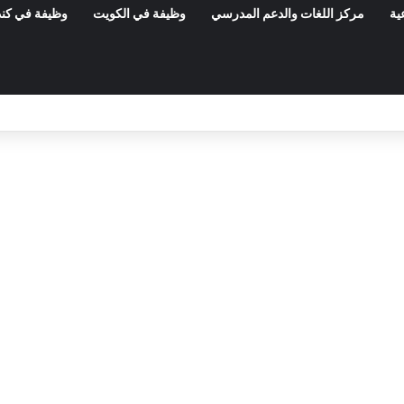
ية
مركز اللغات والدعم المدرسي
وظيفة في الكويت
وظيفة في كند
مناظرات الوظيفة العمومية وعروض الشغل ف