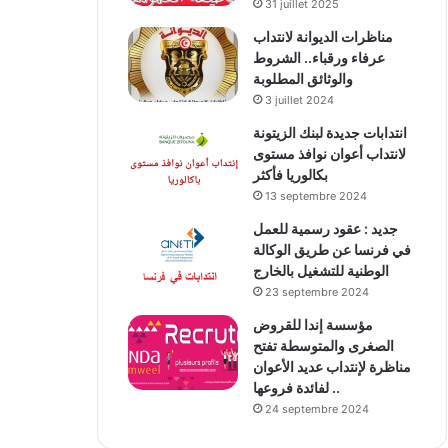
31 juillet 2025
مناظرات الديوانة لانتداب
عرفاء ورقباء.. الشروط
والوثائق المطلوبة
3 juillet 2024
انتدابات جديدة لبنك الزيتونة
لانتداب أعوان نوافذ مستوى
بكالوريا فأكثر
13 septembre 2024
جديد : عقود رسمية للعمل
في فرنسا عن طريق الوكالة
الوطنية للتشغيل بالخارج
23 septembre 2024
مؤسسة إندا للقروض
الصغرى والمتوسطة تفتح
مناظرة لإنتداب عديد الأعوان
لفائدة فروعها ..
24 septembre 2024