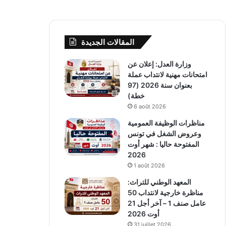
المقالات الجديدة
وزارة العدل: إعلان عن
امتحانات مهنية لانتداب عملة
بعنوان سنة 2026 (97
خطة)
6 août 2026
مناظرات الوظيفة العمومية
وعروض الشغل في تونس
المفتوحة حاليا : شهر أوت
2026
1 août 2026
المعهد الوطني للتراث:
مناظرة خارجية لانتداب 50
عامل صنف 1 – آخر أجل 21
أوت 2026
31 juillet 2026