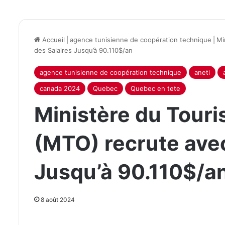
Accueil
|
agence tunisienne de coopération technique
|
Mi
des Salaires Jusqu’à 90.110$/an
agence tunisienne de coopération technique
aneti
canada 2024
Quebec
Quebec en tete
Ministère du Tour
(MTO) recrute avec
Jusqu’à 90.110$/a
8 août 2024