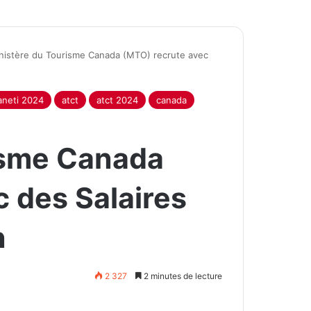
nistère du Tourisme Canada (MTO) recrute avec
aneti 2024
atct
atct 2024
canada
isme Canada
 des Salaires
n
2 327
2 minutes de lecture