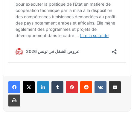
Linkedin
Tumblr
Pinterest
Reddit
VKontakte
Partager par email
Imprimer