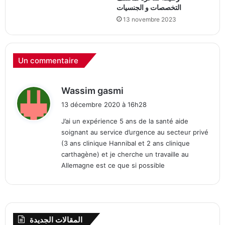
التخصصات و الجنسيات
13 novembre 2023
Un commentaire
d
Wassim gasmi
i
13 décembre 2020 à 16h28
t
J’ai un expérience 5 ans de la santé aide
soignant au service d’urgence au secteur privé
:
(3 ans clinique Hannibal et 2 ans clinique
carthagène) et je cherche un travaille au
Allemagne est ce que si possible
المقالات الجديدة