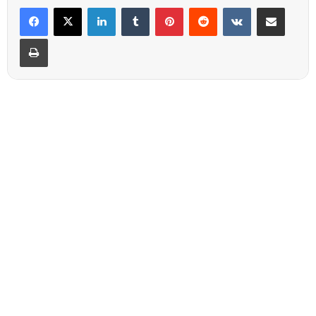
Linkedin
Tumblr
Pinterest
Reddit
VKontakte
Partager par email
Imprimer