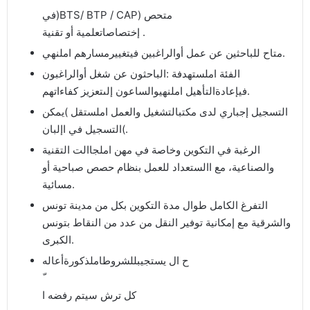
في)BTS/ BTP / CAP) متحص
إختصاصاتعلمية أو تقنية .
متاح للباحثين عن عمل أوالراغبين فيتغييرمسارهم املنهي.
الفئة املستهدفة :الباحثون عن شغل أوالراغبون
فيإعادةالتأهيل املنهيوالساعون إلىتعزيز كفاءاتهم.
التسجيل إجباري لدى مكتبالتشغيل والعمل املستقل )يمكن
التسجيل في اإلبان(.
الرغبة في التكوين وخاصة في مهن املجاالت التقنية
والصناعية، مع االستعداد للعمل بنظام حصص صباحية أو
مسائية.
التفرغ الكامل طوال مدة التكوين بكل من مدينة تونس
والشرقية مع إمكانية توفير النقل من عدد من النقاط بتونس
الكبرى.
ح ال يستجيبللشروطاملذكورةأعاله
كل ترش سيتم رفضه ا