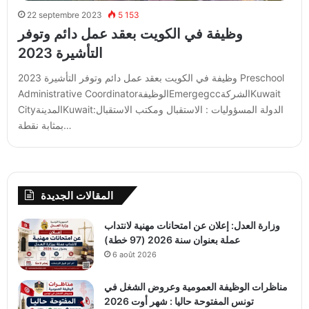
22 septembre 2023
5 153
وظيفة في الكويت بعقد عمل دائم وتوفر
التأشيرة 2023
وظيفة في الكويت بعقد عمل دائم وتوفر التأشيرة 2023 Preschool
Administrative CoordinatorالوظيفةEmergegccالشركةKuwait
CityالمدينةKuwaitالدولة المسؤوليات : الاستقبال ومكتب الاستقبال:
بمثابة نقطة…
المقالات الجديدة
وزارة العدل: إعلان عن امتحانات مهنية لانتداب
عملة بعنوان سنة 2026 (97 خطة)
6 août 2026
مناظرات الوظيفة العمومية وعروض الشغل في
تونس المفتوحة حاليا : شهر أوت 2026