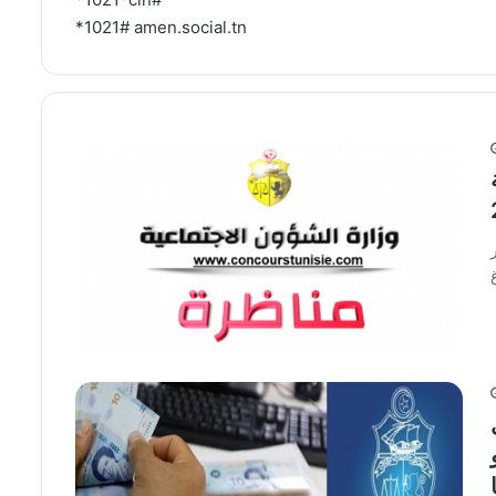
*1021# amen.social.tn
غ
 و