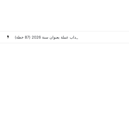
وزارة العدل: إعلان عن امتحانات مهنية لانتداب عملة بعنوان سنة 2026 (87 خطة)