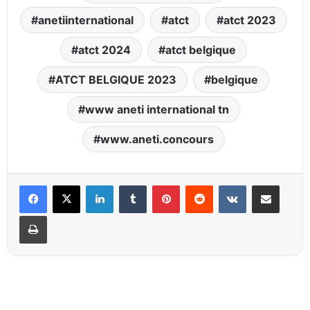
anetiinternational
atct
atct 2023
atct 2024
atct belgique
ATCT BELGIQUE 2023
belgique
www aneti international tn
www.aneti.concours
Linkedin
Tumblr
Pinterest
Reddit
VKontakte
Partager par email
Imprimer