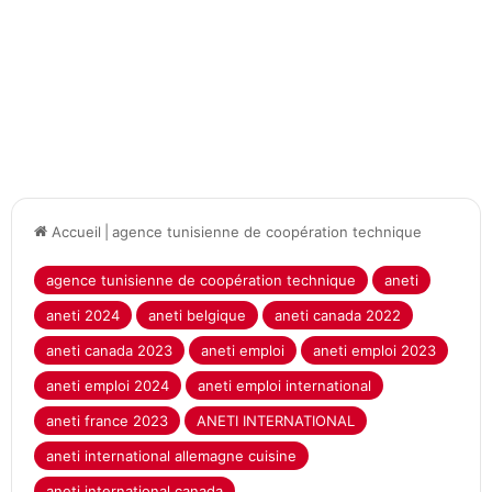
Accueil
|
agence tunisienne de coopération technique
agence tunisienne de coopération technique
aneti
aneti 2024
aneti belgique
aneti canada 2022
aneti canada 2023
aneti emploi
aneti emploi 2023
aneti emploi 2024
aneti emploi international
aneti france 2023
ANETI INTERNATIONAL
aneti international allemagne cuisine
aneti international canada