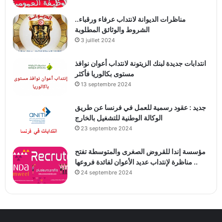
مناظرات الديوانة لانتداب عرفاء ورقباء..
الشروط والوثائق المطلوبة
3 juillet 2024
انتدابات جديدة لبنك الزيتونة لانتداب أعوان نوافذ
مستوى بكالوريا فأكثر
13 septembre 2024
جديد : عقود رسمية للعمل في فرنسا عن طريق
الوكالة الوطنية للتشغيل بالخارج
23 septembre 2024
مؤسسة إندا للقروض الصغرى والمتوسطة تفتح
مناظرة لإنتداب عديد الأعوان لفائدة فروعها ..
24 septembre 2024