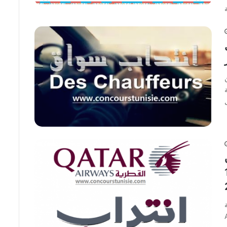
ط
 أجل 13
اد