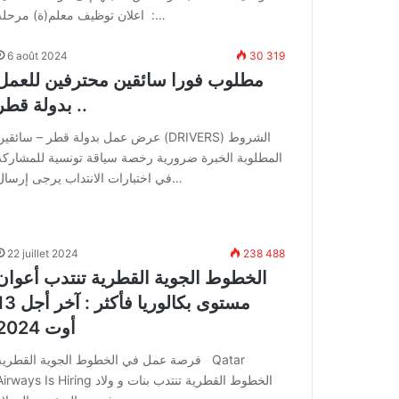
: اعلان توظيف معلم(ة) مرحلة…
6 août 2024
30 319
مطلوب فورا سائقين محترفين للعمل
بدولة قطر ..
عرض عمل بدولة قطر – سائقين (DRIVERS) الشرو
المطلوبة الخبرة ضرورية رخصة سياقة تونسية للمشاركة
في اختبارات الانتداب يرجى إرسال…
22 juillet 2024
238 488
الخطوط الجوية القطرية تنتدب أعوان
مستوى بكالوريا فأكثر : آخر
أوت 2024
فرصة عمل في الخطوط الجوية القطرية Qatar
Airways Is Hiring الخطوط القطرية تنتدب بنات و ول