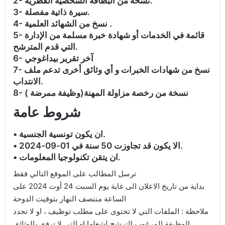
2- نسخة من البطاقة الشخصية القطرية.
3- سيرة ذاتية مفصلة.
4- نسخ من الشهائد العلمية .
5- قائمة في الخدمات أو شهادة خبرة مسلمة من الإدارة
التي قدم المترشح.
6- آخر تقرير بيداغوجي
7- نسخ من شهادات الخبرات و أي وثائق أخرى تدعم ملف
الانتداب.
8- نسخة من رخصة مزاولة المهنة(وظيفة ممرضة )
شروط عامة
• ان يكون تونسية الجنسية.
• الا يكون قد تجاوزت 50 سنة في 01-09-2024.
• ان يتقن تكنولوجيا المعلومات.
ترسل المطالب على الموقع التالي فقط
بداية من تاريخ الاعلان الى غاية يوم السبت 24 أوت 2024 على
الساعة منتصف النهار بتوقيت الدوحة
ملاحظة : الملفات التي لا تحتوى على مطلب توظيف ، او لا تحدد
الوظيفة المرغوب الترشح لشغلها او التي لا ترفق بالوثائق