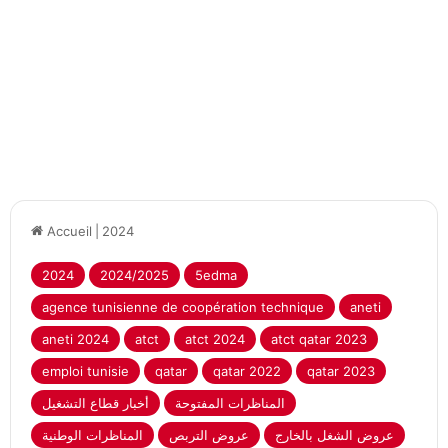
Accueil
|
2024
2024
2024/2025
5edma
agence tunisienne de coopération technique
aneti
aneti 2024
atct
atct 2024
atct qatar 2023
emploi tunisie
qatar
qatar 2022
qatar 2023
المناظرات المفتوحة
أخبار قطاع التشغيل
عروض الشغل بالخارج
عروض التربص
المناظرات الوطنية