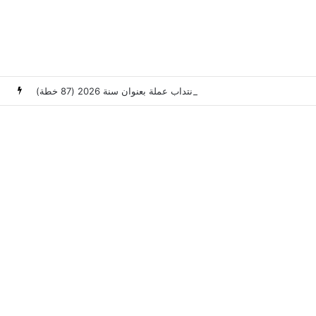
وزارة العدل: إعلان عن امتحانات مهنية لانتداب عملة بعنوان سنة 2026 (87 خطة)