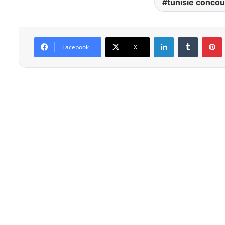
tunisie conco
Linkedin
Tumblr
P
Facebook
X