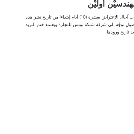
هندسيْن أوليْن
هذا و حدّدت آجال الإعتراض بعشرة (10) أيام إبتداءا من تاريخ نشر هذه
ول توجّه إلى شركة شبكة تونس للتجارة ويعتمد ختم البريد