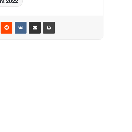
urs 2022
interest
Reddit
VKontakte
Partager par email
Imprimer