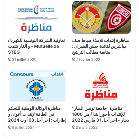
مناظرة إنتداب تلامذة ضباط صف
تعاونیة الشركة التونسیة للكھرباء
مباشرين لفائدة جيش الطيران :
و الغاز تنتدب – Mutuelle de
STEG
متابعة مطالب الترشح
21 juillet 2020
7 février 2022
مناظرة “جامعة تونس المنار”
مناظرة الوكالة الوطنية للتحكم
للإنتداب بأجور إبتداءً من 1800
في الطاقة لإنتداب أعوان و
دينار – آخر أجل 31 مارس 2022
إطارات : آخر أجل 08 أوت 2024
8 juillet 2024
2 mars 2022