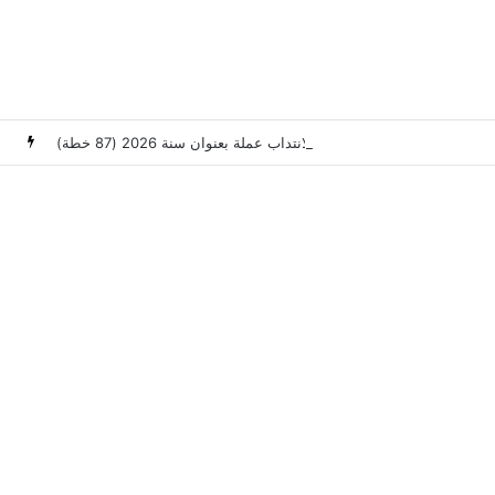
وزارة العدل: إعلان عن امتحانات مهنية لانتداب عملة بعنوان سنة 2026 (87 خطة)