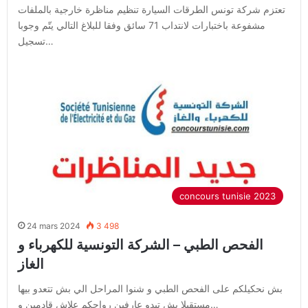
تعتزم شركة تونس الطرقات السيارة تنظيم مناظرة خارجية بالملفات
مشفوعة باختبارات لانتداب 71 سائق وفقا للبلاغ التالي يتّم وجوبا
تسجيل…
concours tunisie 2023
24 mars 2024
3 498
الفحص الطبي – الشركة التونسية للكهرباء و
الغاز
بش نحكيلكم على الفحص الطبي و شنوا المراحل الي بش تتعدو بيها
مستقبلا بش تبدو عارفين رواحكم علاش قادمين و…