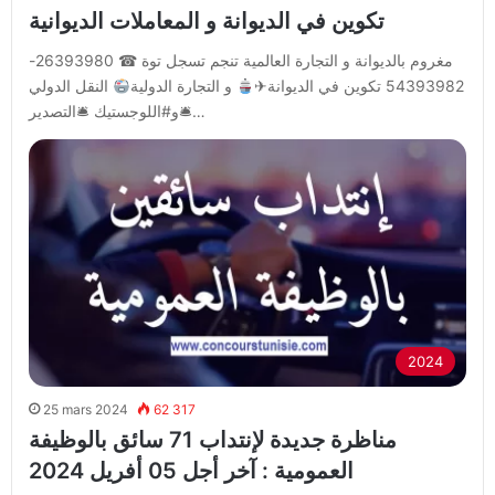
تكوين في الديوانة و المعاملات الديوانية
مغروم بالديوانة و التجارة العالمية تنجم تسجل توة ☎ 26393980-
54393982 تكوين في الديوانة✈
و التجارة الدولية
النقل الدولي
🛎و#اللوجستيك 🛎التصدير…
2024
25 mars 2024
62 317
مناظرة جديدة لإنتداب 71 سائق بالوظيفة
العمومية : آخر أجل 05 أفريل 2024