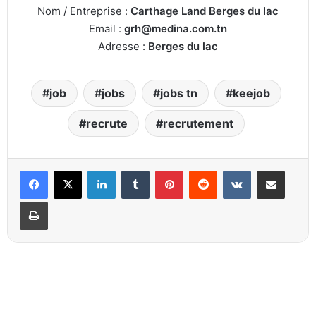
Nom / Entreprise :
Carthage Land Berges du lac
Email :
grh@medina.com.tn
Adresse :
Berges du lac
job
jobs
jobs tn
keejob
recrute
recrutement
Linkedin
Tumblr
Pinterest
Reddit
VKontakte
Partager par email
Imprimer