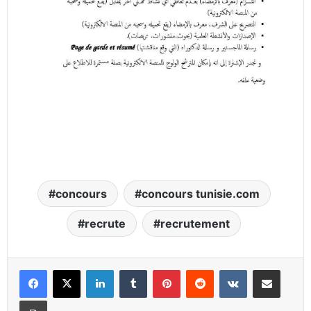
concours
concours tunisie.com
recrute
recrutement
Linkedin
Tumblr
Pinterest
Reddit
VKontakte
Partager par email
Imprimer