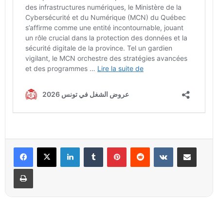
Linkedin
Tumblr
Pinterest
Reddit
VKontakte
Partager par email
Imprimer