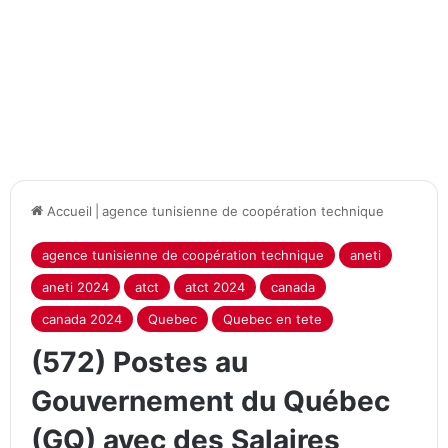
Accueil
|
agence tunisienne de coopération technique
agence tunisienne de coopération technique
aneti
aneti 2024
atct
atct 2024
canada
canada 2024
Quebec
Quebec en tete
(572) Postes au
Gouvernement du Québec
(GQ) avec des Salaires