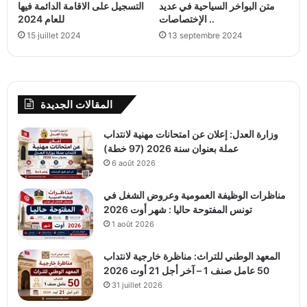
متن البواخر السياحية في عديد
التسجيل على الاقامة الدائمة فيها
الإختصاصات ..
للعام 2024
15 juillet 2024
13 septembre 2024
المقالات الجديدة
وزارة العدل: إعلان عن امتحانات مهنية لانتداب
عملة بعنوان سنة 2026 (97 خطة)
6 août 2026
مناظرات الوظيفة العمومية وعروض الشغل في
تونس المفتوحة حاليا : شهر أوت 2026
1 août 2026
المعهد الوطني للتراث: مناظرة خارجية لانتداب
50 عامل صنف 1 – آخر أجل 21 أوت 2026
31 juillet 2026