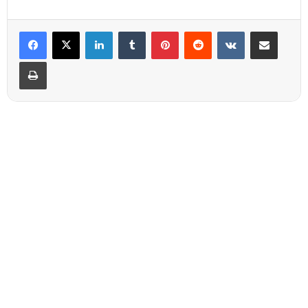
Linkedin
Tumblr
Pinterest
Reddit
VKontakte
Partager par email
Imprimer