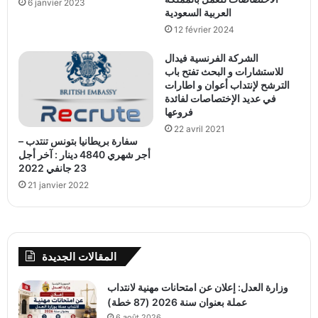
6 janvier 2023
العربية السعودية
12 février 2024
الشركة الفرنسية فيدال
للاستشارات و البحث تفتح باب
الترشح لإنتداب أعوان و اطارات
في عديد الإختصاصات لفائدة
فروعها
22 avril 2021
سفارة بريطانيا بتونس تنتدب –
أجر شهري 4840 دينار : آخر أجل
23 جانفي 2022
21 janvier 2022
المقالات الجديدة
وزارة العدل: إعلان عن امتحانات مهنية لانتداب
عملة بعنوان سنة 2026 (87 خطة)
6 août 2026