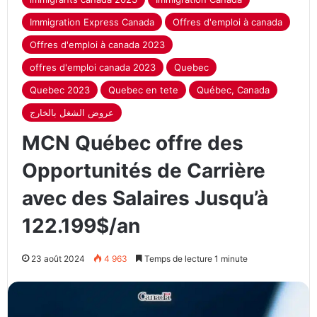
Immigration Express Canada
Offres d'emploi à canada
Offres d'emploi à canada 2023
offres d'emploi canada 2023
Quebec
Quebec 2023
Quebec en tete
Québec, Canada
عروض الشغل بالخارج
MCN Québec offre des
Opportunités de Carrière
avec des Salaires Jusqu’à
122.199$/an
23 août 2024
4 963
Temps de lecture 1 minute