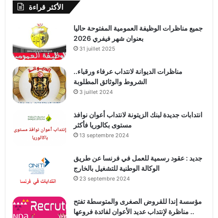
الأكثر قراءة
جميع مناظرات الوظيفة العمومية المفتوحة حاليا
بعنوان شهر فيفري 2026
31 juillet 2025
مناظرات الديوانة لانتداب عرفاء ورقباء..
الشروط والوثائق المطلوبة
3 juillet 2024
انتدابات جديدة لبنك الزيتونة لانتداب أعوان نوافذ
مستوى بكالوريا فأكثر
13 septembre 2024
جديد : عقود رسمية للعمل في فرنسا عن طريق
الوكالة الوطنية للتشغيل بالخارج
23 septembre 2024
مؤسسة إندا للقروض الصغرى والمتوسطة تفتح
مناظرة لإنتداب عديد الأعوان لفائدة فروعها ..