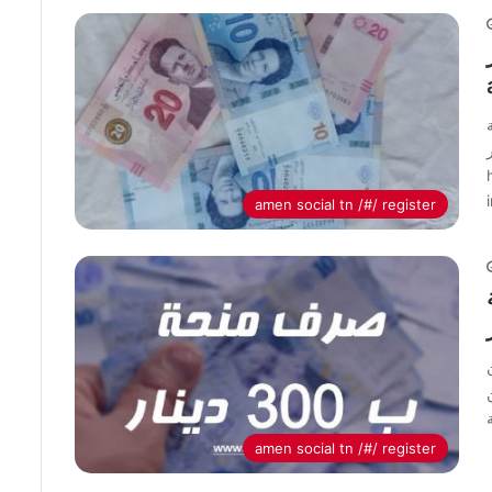
ار
تمبر
amen social tn /#/ register
amen social tn /#/ register