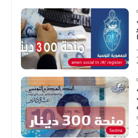
 و
amen social tn /#/ register
ل
ع
5edma