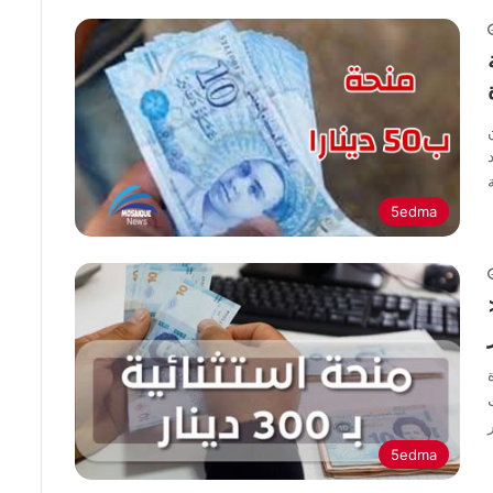
5edma
يل في
5edma