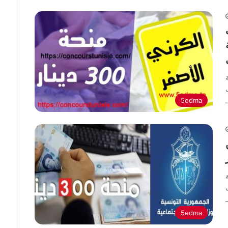
ة
5edma
5edma