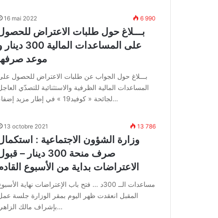
16 mai 2022
6 990
بـــلاغ حول طلبات الاعتراض للحصول
على المساعدات المالية 300 دينار
موعد صرفها
بـــلاغ حول الجواب عن طلبات الاعتراض للحصول على
المساعدات المالية الظرفية والاستثنائية للتصدّي العاجل
لجائحة « كوفيد19 » في إطار مزيد إضفاء…
13 octobre 2021
13 786
وزارة الشؤون الاجتماعية : استكمال
صرف منحة 300 دينار – قبو
الاعتراضات بداية من الأسبوع القادم
مساعدات الــ 300د … فتح باب الإعتراضات نهاية الأسبو
المقبل انعقدت ظهر اليوم بمقر الوزارة جلسة عمل
بإشراف مالك الزاهي…