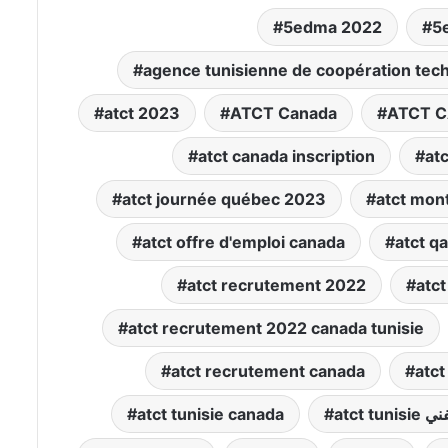
5edma 2022
5
agence tunisienne de coopération tec
atct 2023
ATCT Canada
ATCT 
atct canada inscription
atc
atct journée québec 2023
atct mon
atct offre d'emploi canada
atct q
atct recrutement 2022
atc
atct recrutement 2022 canada tunisie
atct recrutement canada
atc
لفني
atct tunisie canada