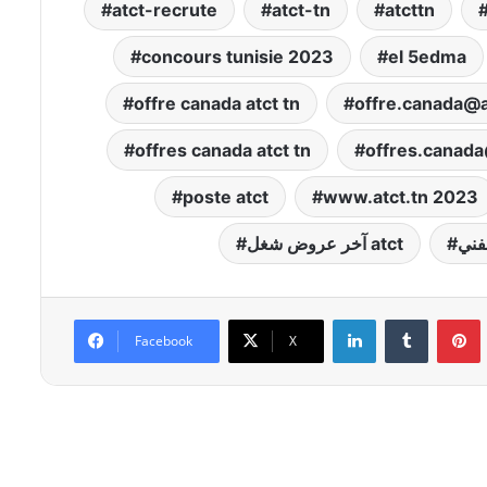
atct-recrute
atct-tn
atcttn
concours tunisie 2023
el 5edma
offre canada atct tn
offre.canada@a
offres canada atct tn
offres.canada
poste atct
www.atct.tn 2023
لفني
آخر عروض شغل atct
Linkedin
Tumblr
P
Facebook
X