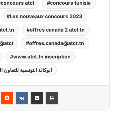
concours atct
concours tunisie
Les nouveaux concours 2023
tct.tn
offres canada 2 atct tn
@atct
offres.canada@atct.tn
www.atct.tn inscription
الوكالة التونسية للتعاون ا
interest
Reddit
VKontakte
Partager par email
Imprimer