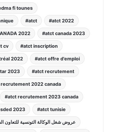
edma fi tounes
hnique
atct
atct 2022
CANADA 2022
atct canada 2023
t cv
atct inscription
tréal 2022
atct offre d'emploi
atar 2023
atct recrutement
t recrutement 2022 canada
atct recrutement 2023 canada
t sded 2023
atct tunisie
atct tunisie عروض شغل الوكالة التونسية للتعاون ا