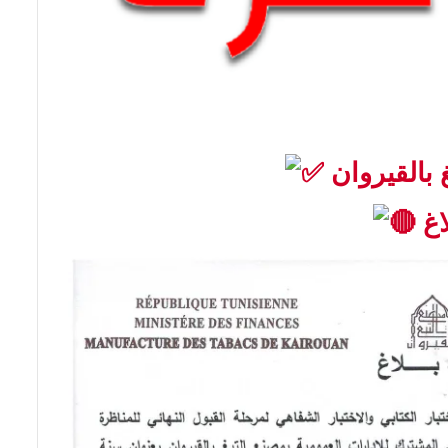
 بالقيروان
اغ