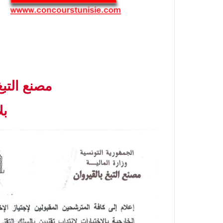
مصنع التبغ
بل