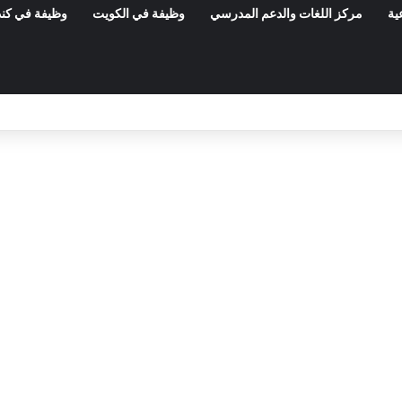
ية
مركز اللغات والدعم المدرسي
وظيفة في الكويت
وظيفة في كند
المعهد الوطني للتراث: مناظرة خارجية لانتداب 50 عامل صنف 1 – آخر أجل 21 أوت 