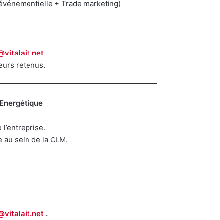
(événementielle + Trade marketing)
vitalait.net
.
urs retenus.
Energétique
l’entreprise.
e au sein de la CLM.
vitalait.net
.