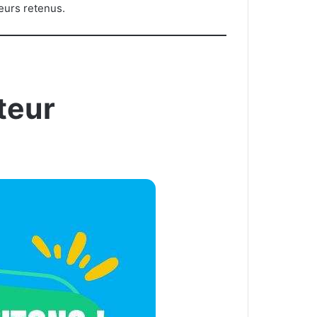
urs retenus.
cteur