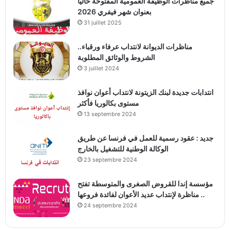
جميع مناظرات الوظيفة العمومية المفتوحة حاليا
بعنوان شهر فيفري 2026
31 juillet 2025
مناظرات الديوانة لانتداب عرفاء ورقباء..
الشروط والوثائق المطلوبة
3 juillet 2024
انتدابات جديدة لبنك الزيتونة لانتداب أعوان نوافذ
مستوى بكالوريا فأكثر
13 septembre 2024
جديد : عقود رسمية للعمل في فرنسا عن طريق
الوكالة الوطنية للتشغيل بالخارج
23 septembre 2024
مؤسسة إندا للقروض الصغرى والمتوسطة تفتح
مناظرة لإنتداب عديد الأعوان لفائدة فروعها ..
24 septembre 2024