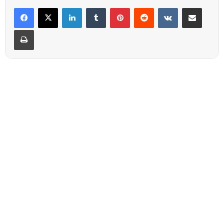
Linkedin
Tumblr
Pinterest
Reddit
VKontakte
Partager par email
Imprimer