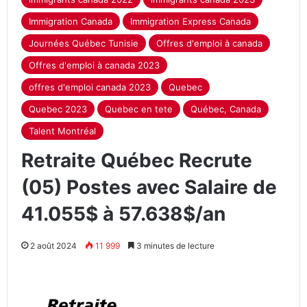
Immigration Canada
Immigration Express Canada
Journées Québec Tunisie
Offres d'emploi à canada
Offres d'emploi à canada 2023
offres d'emploi canada 2023
Quebec
Quebec 2023
Quebec en tete
Québec, Canada
Talent Montréal
Retraite Québec Recrute
(05) Postes avec Salaire de
41.055$ à 57.638$/an
2 août 2024
11 999
3 minutes de lecture