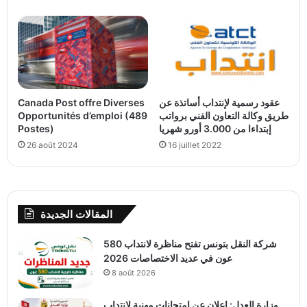
Canada Post offre Diverses
عقود رسمية لإنتداب أساتذة عن
Opportunités d’emploi (489
طريق وكالة التعاون الفني برواتب
Postes)
إبتداءا من 3.000 أورو شهريا
26 août 2024
16 juillet 2022
المقالات الجديدة
شركة النقل بتونس تفتح مناظرة لانتداب 580
عون في عديد الاختصاصات 2026
8 août 2026
وزارة العدل: إعلان عن امتحانات مهنية لانتداب