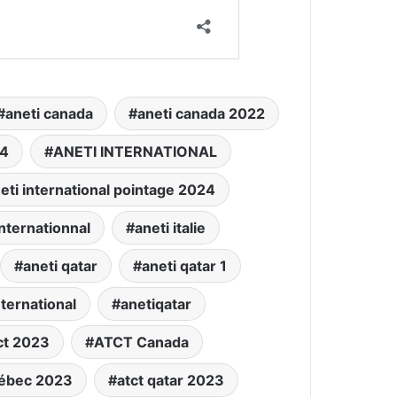
aneti canada
aneti canada 2022
24
ANETI INTERNATIONAL
eti international pointage 2024
internationnal
aneti italie
aneti qatar
aneti qatar 1
nternational
anetiqatar
ct 2023
ATCT Canada
uébec 2023
atct qatar 2023