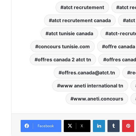
atct recrutement
atct r
atct recrutement canada
atc
atct tunisie canada
atct-recrut
concours tunisie.com
offre canada 
offres canada 2 atct tn
offres canad
offres.canada@atct.tn
re
www aneti international tn
www.aneti.concours
Linkedin
Tumblr
P
Facebook
X