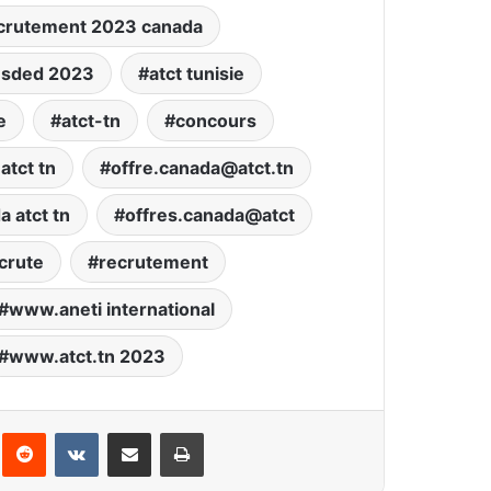
ecrutement 2023 canada
t sded 2023
atct tunisie
e
atct-tn
concours
atct tn
offre.canada@atct.tn
a atct tn
offres.canada@atct
crute
recrutement
www.aneti international
www.atct.tn 2023
interest
Reddit
VKontakte
Partager par email
Imprimer