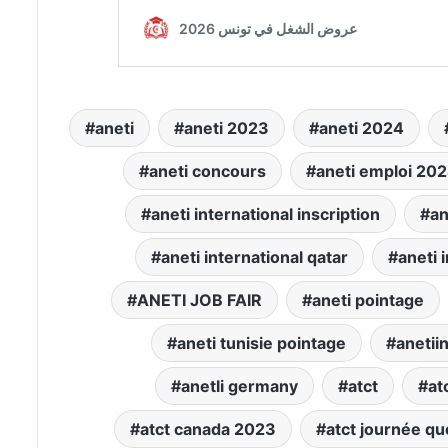
aneti
aneti 2023
aneti 2024
aneti concours
aneti emploi 20
aneti international inscription
an
aneti international qatar
aneti 
ANETI JOB FAIR
aneti pointage
aneti tunisie pointage
anetii
anetli germany
atct
at
atct canada 2023
atct journée q