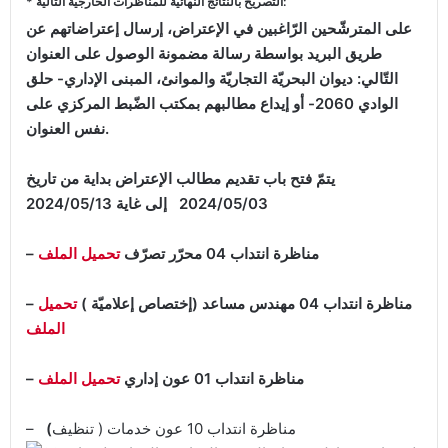
* التصريح بالنتائج النهائيّة للمناظرات الخارجيّة التالية:
على المترشّحين الرّاغبين في الإعتراض، إرسال إعتراضاتهم عن
طريق البريد بواسطة رسالة مضمونة الوصول على العنوان
التّالي: ديوان البحريّة التجاريّة والموانئ، المبنى الإداري- حلق
الوادي 2060- أو إيداع مطالبهم بمكتب الضّبط المركزي على
نفس العنوان.
يتمّ فتح باب تقديم مطالب الإعتراض بداية من تاريخ
2024/05/03
إلى غاية 2024/05/13
– مناظرة انتداب 04 محرّر تصرّف
تحميل الملف
– مناظرة انتداب 04 مهندس مساعد (إختصاص إعلاميّة )
تحميل
الملف
– مناظرة انتداب 01 عون إداري
تحميل الملف
مناظرة انتداب 10 عون خدمات ( تنظيف
)
–