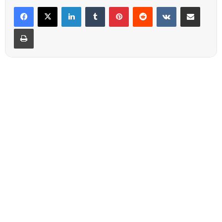
Linkedin
Tumblr
Pinterest
Reddit
VKontakte
Partager par email
Imprimer