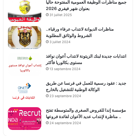
جميع مناظرات الوظيفة العمومية المفتوحة حاليا
بعنوان شهر فيفري 2026
31 juillet 2025
مناظرات الديوانة لانتداب عرفاء ورقباء..
الشروط والوثائق المطلوبة
3 juillet 2024
انتدابات جديدة لبنك الزيتونة لانتداب أعوان نوافذ
مستوى بكالوريا فأكثر
13 septembre 2024
جديد : عقود رسمية للعمل في فرنسا عن طريق
الوكالة الوطنية للتشغيل بالخارج
23 septembre 2024
مؤسسة إندا للقروض الصغرى والمتوسطة تفتح
مناظرة لإنتداب عديد الأعوان لفائدة فروعها ..
24 septembre 2024