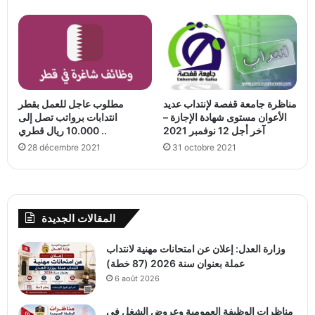
مناظرة جامعة قفصة لإنتداب عديد
مطلوب عاجل للعمل بقطر
الأعوان مستوى شهادة الإجازة –
انتدابات برواتب تصل إلى
آخر أجل 12 نوفمبر 2021
10.000 ريال قطري ..
28 décembre 2021
31 octobre 2021
المقالات الجديدة
وزارة العدل: إعلان عن امتحانات مهنية لانتداب
عملة بعنوان سنة 2026 (87 خطة)
6 août 2026
مناظرات الوظيفة العمومية وعروض الشغل في